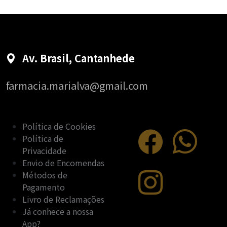
Av. Brasil, Cantanhede
farmacia.marialva@gmail.com
Política de Cookies
Política de
Privacidade
Envio de Encomendas
Métodos de
Pagamento
Livro de Reclamações
Já conhece a nossa
App?