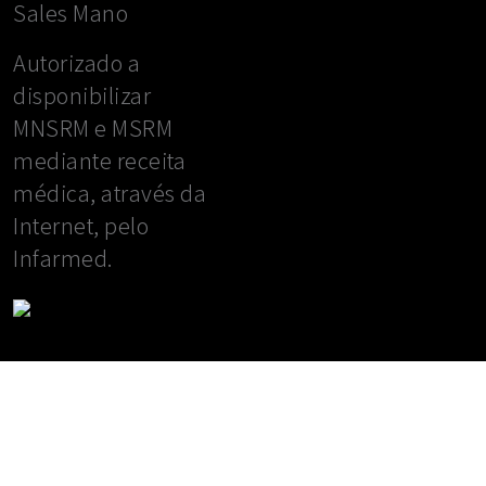
Sales Mano
Autorizado a
disponibilizar
MNSRM e MSRM
mediante receita
médica, através da
Internet, pelo
Infarmed.